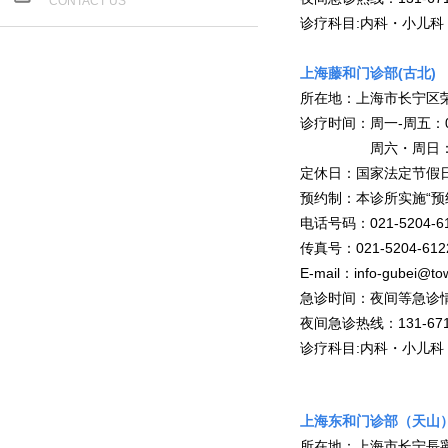
CONTACT US
诊疗科目:内科・小儿
上海藤和门诊部(古北)
所在地：
上海市长宁区荣
诊疗时间：
周一-周五：0
周六・周日：09：
定休日：
国家法定节假
预约制：
本诊所实施“预
电话号码：021-5204-6
传真号：021-5204-612
E-mail：
info-gubei@tow
急诊时间：夜间等急诊
夜间急诊热线：131-6713
诊疗科目:
内科・小儿科
上海东和门诊部（天山
所在地：
上海市长宁長寧