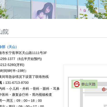
山院
诊部（天山）
海市长宁長寧区天山路1111号3F
-5299-1377（8点半开始预约)
2-5280(牙科)
9时半~19时）
夜间等急诊情况下设置了联络热线
线：
131-6713-8700
内科・小儿科・外科・骨科・眼科・耳鼻
中医科・康复诊疗科・胃内视镜检査
周一-周五：09：00～18：00
周六・周日：09：00～17：00