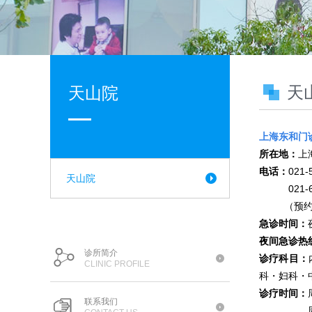
天
天山院
上海东和门
所在地：
上
电话：
021
天山院
021-621
（预约时间
急诊时间：
夜间急诊热
诊所简介
诊疗科目：
CLINIC PROFILE
科・妇科・
诊疗时间：
联系我们