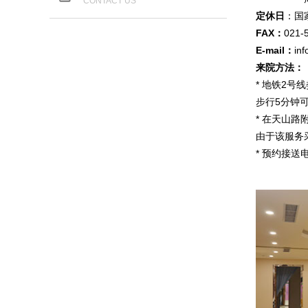
CONTACT US
定休日
：
国
FAX：
021-
E-mail：
in
来院方法：
* 地铁2号
步行5分钟
* 在天山
由于该服务
* 预约接送电话